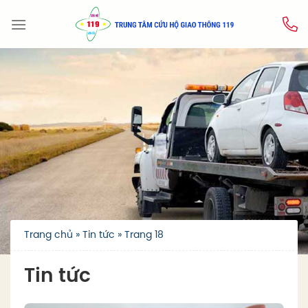
Skip
to
content
Trang chủ
»
Tin tức
»
Trang 18
Tin tức