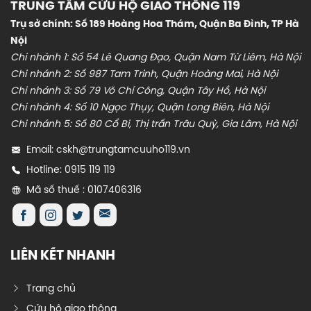
TRUNG TÂM CỨU HỘ GIAO THÔNG 119
Trụ sở chính: Số 189 Hoàng Hoa Thám, Quận Ba Đình, TP Hà
Nội
Chi nhánh 1: Số 54 Lê Quang Đạo, Quận Nam Từ Liêm, Hà Nội
Chi nhánh 2: Số 987 Tam Trinh, Quận Hoàng Mai, Hà Nội
Chi nhánh 3: Số 79 Võ Chí Công, Quận Tây Hồ, Hà Nội
Chi nhánh 4: Số 10 Ngọc Thụy, Quận Long Biên, Hà Nội
Chi nhánh 5: Số 80 Cổ Bi, Thị trấn Trâu Quỳ, Gia Lâm, Hà Nội
Email: cskh@trungtamcuuho119.vn
Hotline: 0915 119 119
Mã số thuế : 0107406316
LIÊN KẾT NHANH
Trang chủ
Cứu hộ giao thông