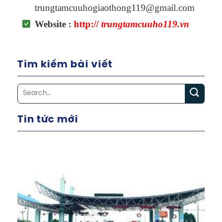
trungtamcuuhogiaothong119@gmail.com
Website :
http://
trungtamcuuho119.vn
Tìm kiếm bài viết
Tin tức mới