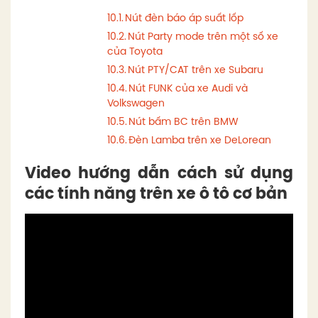
Nút đèn báo áp suất lốp
Nút Party mode trên một số xe
của Toyota
Nút PTY/CAT trên xe Subaru
Nút FUNK của xe Audi và
Volkswagen
Nút bấm BC trên BMW
Đèn Lamba trên xe DeLorean
Video hướng dẫn cách sử dụng
các tính năng trên xe ô tô cơ bản