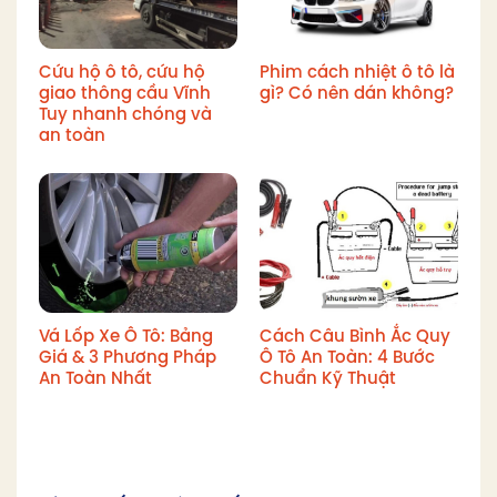
Cứu hộ ô tô, cứu hộ
Phim cách nhiệt ô tô là
giao thông cầu Vĩnh
gì? Có nên dán không?
Tuy nhanh chóng và
an toàn
Vá Lốp Xe Ô Tô: Bảng
Cách Câu Bình Ắc Quy
Giá & 3 Phương Pháp
Ô Tô An Toàn: 4 Bước
An Toàn Nhất
Chuẩn Kỹ Thuật