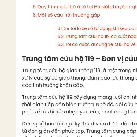
Quy trình cứu hộ ô tô tại Hà Nội chuyên ng
Một số câu hỏi thường gặp
Xe tôi là xe số tự động, khi kéo 
Trung tâm cứu hộ 119 có xuất hó
Tôi có được đi cùng xe cứu hộ v
Trung tâm cứu hộ 119 – Đơn vị cứ
Trung tâm cứu hộ giao thông 119 là một trong nhữ
xử lý các sự cố giao thông, đảm bảo lưu thông 
các tình huống khẩn cấp.
Trung tâm cứu hộ 119 xây dựng mạng lưới chi n
thời gian tiếp cận hiện trường. Nhờ đó, đội cứ
phút kể từ khi tiếp nhận yêu cầu, hoạt động liê
Đơn vị sở hữu đội ngũ kỹ thuật viên được đào t
từ đơn giản đến phức tạp. Trung tâm cung cấp 