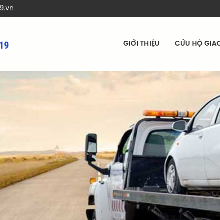
9.vn
GIỚI THIỆU
CỨU HỘ GIA