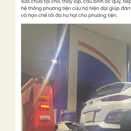
sửa chữa tại chỗ, thay lốp, câu bình ắc quy, tiế
hệ thống phương tiện cứu hộ hiện đại giúp đảm
và hạn chế tối đa hư hại cho phương tiện.