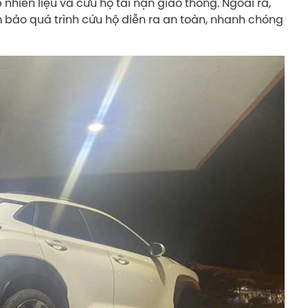
p nhiên liệu và cứu hộ tai nạn giao thông. Ngoài ra,
 bảo quá trình cứu hộ diễn ra an toàn, nhanh chóng