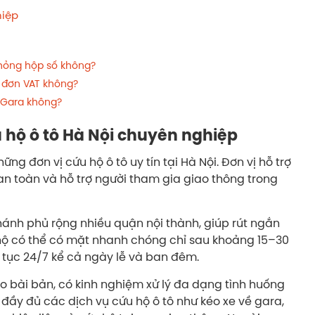
hiệp
có hỏng hộp số không?
a đơn VAT không?
ề Gara không?
u hộ ô tô Hà Nội chuyên nghiệp
ng đơn vị cứu hộ ô tô uy tín tại Hà Nội. Đơn vị hỗ trợ
an toàn và hỗ trợ người tham gia giao thông trong
hánh phủ rộng nhiều quận nội thành, giúp rút ngắn
u hộ có thể có mặt nhanh chóng chỉ sau khoảng 15–30
n tục 24/7 kể cả ngày lễ và ban đêm.
ạo bài bản, có kinh nghiệm xử lý đa dạng tình huống
đầy đủ các dịch vụ cứu hộ ô tô như kéo xe về gara,