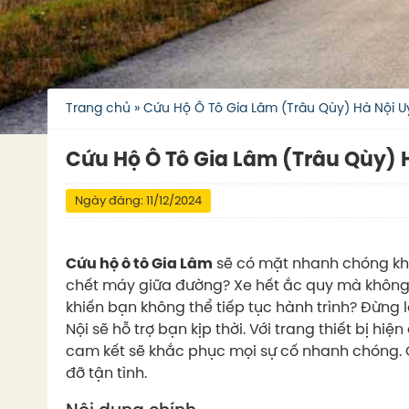
Trang chủ
»
Cứu Hộ Ô Tô Gia Lâm (Trâu Qùy) Hà Nội U
Cứu Hộ Ô Tô Gia Lâm (Trâu Qùy) H
Ngày đăng: 11/12/2024
Cứu hộ ô tô Gia Lâm
sẽ có mặt nhanh chóng khi
chết máy giữa đường? Xe hết ắc quy mà không
khiến bạn không thể tiếp tục hành trình? Đừng l
Nội sẽ hỗ trợ bạn kịp thời. Với trang thiết bị hi
cam kết sẽ khắc phục mọi sự cố nhanh chóng. 
đỡ tận tình.