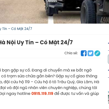
y Tín – Có Mặt 24/7
à Nội Uy Tín – Có Mặt 24/7
Chia sẻ:
 bạn gặp sự cố. Đang di chuyển mà xe bất ngờ
 có trạm sửa chữa gần bên? Gặp sự cố giao thông
o, đội cứu hộ 119 – Cứu hộ ô tô Trâu Quỳ, Gia Lâm, Hà
ện đại và đội ngũ nhân viên chuyên nghiệp, chúng tôi
Gọi ngay hotline
0915.119.119
để được tư vấn và giúp