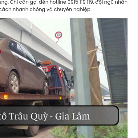
 Chỉ cần gọi đến hotline 0915 119 119, đội ngũ nhân
t cách nhanh chóng và chuyên nghiệp.