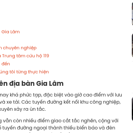
n Gia Lâm
âm chuyên nghiệp
a Trung tâm cứu hộ 119
ộ đến
úng tôi từng thực hiện
rên địa bàn Gia Lâm
 nay khá phức tạp, đặc biệt vào giờ cao điểm với lưu
à xe tải. Các tuyến đường kết nối khu công nghiệp,
uyên xảy ra ùn tắc.
g vẫn còn nhiều điểm giao cắt tắc nghẽn, cộng với
 số tuyến đường ngoại thành thiếu biển báo và đèn