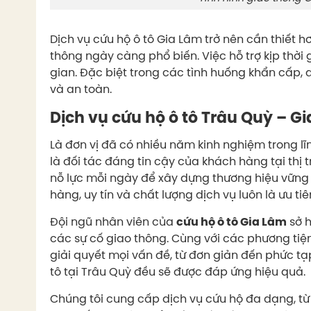
Dịch vụ cứu hộ ô tô Gia Lâm trở nên cần thiết hơ
thông ngày càng phổ biến. Việc hỗ trợ kịp thời g
gian. Đặc biệt trong các tình huống khẩn cấp, 
và an toàn.
Dịch vụ cứu hộ ô tô Trâu Quỳ – G
Là đơn vị đã có nhiều năm kinh nghiệm trong lĩn
là đối tác đáng tin cậy của khách hàng tại thị 
nỗ lực mỗi ngày để xây dựng thương hiệu vững 
hàng, uy tín và chất lượng dịch vụ luôn là ưu t
Đội ngũ nhân viên của
cứu hộ ô tô Gia Lâm
sở h
các sự cố giao thông. Cùng với các phương tiện
giải quyết mọi vấn đề, từ đơn giản đến phức tạ
tô tại Trâu Quỳ đều sẽ được đáp ứng hiệu quả.
Chúng tôi cung cấp dịch vụ cứu hộ đa dạng, từ 