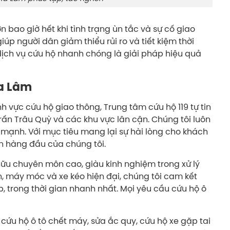
n bao giờ hết khi tình trạng ùn tắc và sự cố giao
iúp người dân giảm thiểu rủi ro và tiết kiệm thời
dịch vụ cứu hộ nhanh chóng là giải pháp hiệu quả
ia Lâm
h vực cứu hộ giao thông, Trung tâm cứu hộ 119 tự tin
trấn Trâu Quỳ và các khu vực lân cận. Chúng tôi luôn
mạnh. Với mục tiêu mang lại sự hài lòng cho khách
iên hàng đầu của chúng tôi.
ữu chuyên môn cao, giàu kinh nghiệm trong xử lý
, máy móc và xe kéo hiện đại, chúng tôi cam kết
p, trong thời gian nhanh nhất. Mọi yêu cầu cứu hộ ô
cứu hộ ô tô chết máy, sửa ắc quy, cứu hộ xe gặp tai