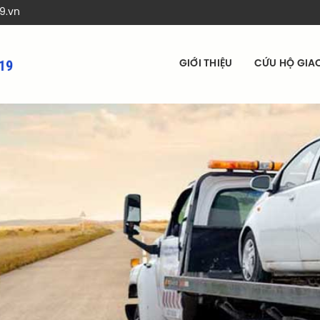
9.vn
GIỚI THIỆU
CỨU HỘ GIA