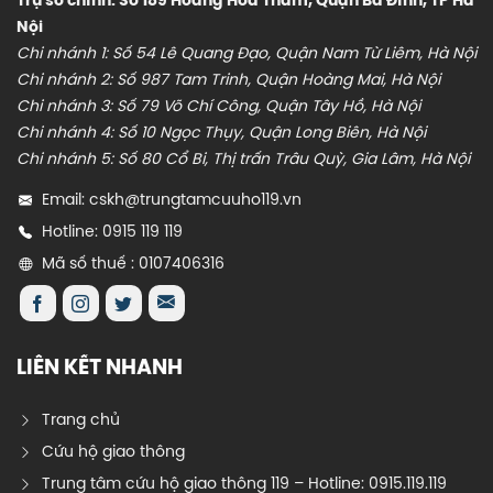
Trụ sở chính: Số 189 Hoàng Hoa Thám, Quận Ba Đình, TP Hà
Nội
Chi nhánh 1: Số 54 Lê Quang Đạo, Quận Nam Từ Liêm, Hà Nội
Chi nhánh 2: Số 987 Tam Trinh, Quận Hoàng Mai, Hà Nội
Chi nhánh 3: Số 79 Võ Chí Công, Quận Tây Hồ, Hà Nội
Chi nhánh 4: Số 10 Ngọc Thụy, Quận Long Biên, Hà Nội
Chi nhánh 5: Số 80 Cổ Bi, Thị trấn Trâu Quỳ, Gia Lâm, Hà Nội
Email: cskh@trungtamcuuho119.vn
Hotline: 0915 119 119
Mã số thuế : 0107406316
LIÊN KẾT NHANH
Trang chủ
Cứu hộ giao thông
Trung tâm cứu hộ giao thông 119 – Hotline: 0915.119.119