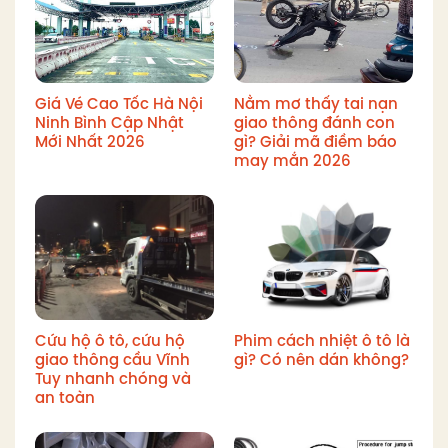
Giá Vé Cao Tốc Hà Nội
Nằm mơ thấy tai nạn
Ninh Bình Cập Nhật
giao thông đánh con
Mới Nhất 2026
gì? Giải mã điềm báo
may mắn 2026
Cứu hộ ô tô, cứu hộ
Phim cách nhiệt ô tô là
giao thông cầu Vĩnh
gì? Có nên dán không?
Tuy nhanh chóng và
an toàn