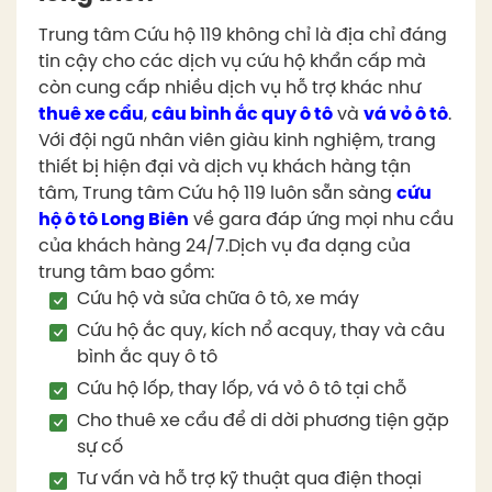
Trung tâm Cứu hộ 119 không chỉ là địa chỉ đáng
tin cậy cho các dịch vụ cứu hộ khẩn cấp mà
còn cung cấp nhiều dịch vụ hỗ trợ khác như
thuê xe cẩu
,
câu bình ắc quy ô tô
và
vá vỏ ô tô
.
Với đội ngũ nhân viên giàu kinh nghiệm, trang
thiết bị hiện đại và dịch vụ khách hàng tận
tâm, Trung tâm Cứu hộ 119 luôn sẵn sàng
cứu
hộ ô tô Long Biên
về gara đáp ứng mọi nhu cầu
của khách hàng 24/7.Dịch vụ đa dạng của
trung tâm bao gồm:
Cứu hộ và sửa chữa ô tô, xe máy
Cứu hộ ắc quy, kích nổ acquy, thay và câu
bình ắc quy ô tô
Cứu hộ lốp, thay lốp, vá vỏ ô tô tại chỗ
Cho thuê xe cẩu để di dời phương tiện gặp
sự cố
Tư vấn và hỗ trợ kỹ thuật qua điện thoại