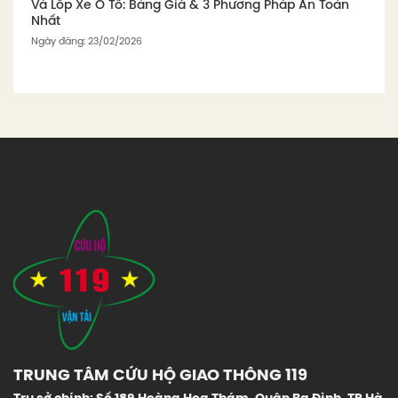
Vá Lốp Xe Ô Tô: Bảng Giá & 3 Phương Pháp An Toàn
Nhất
Ngày đăng: 23/02/2026
TRUNG TÂM CỨU HỘ GIAO THÔNG 119