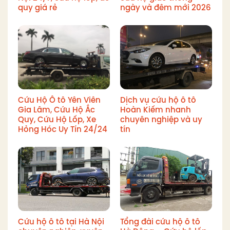
quy giá rẻ
ngày và đêm mới 2026
Cứu Hộ Ô tô Yên Viên
Dịch vụ cứu hộ ô tô
Gia Lâm, Cứu Hộ Ắc
Hoàn Kiếm nhanh
Quy, Cứu Hộ Lốp, Xe
chuyên nghiệp và uy
Hỏng Hóc Uy Tín 24/24
tín
Cứu hộ ô tô tại Hà Nội
Tổng đài cứu hộ ô tô