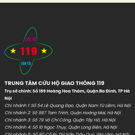
TRUNG TÂM CỨU HỘ GIAO THÔNG 119
Trụ sở chính: Số 189 Hoàng Hoa Thám, Quận Ba Đình, TP Hà
Nội
Chi nhánh 1: Số 54 Lê Quang Đạo, Quận Nam Từ Liêm, Hà Nội
Chi nhánh 2: Số 987 Tam Trinh, Quận Hoàng Mai, Hà Nội
Chi nhánh 3: Số 79 Võ Chí Công, Quận Tây Hồ, Hà Nội
Chi nhánh 4: Số 10 Ngọc Thụy, Quận Long Biên, Hà Nội
Chi nhánh 5: Số 80 Cổ Bi, Thị trấn Trâu Quỳ, Gia Lâm, Hà Nội