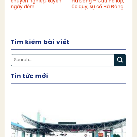
chuyên nghiệp, xuyên
Hà Đông – Cứu hộ lốp,
ngày đêm
ắc quy, sự cố Hà Đông
Tìm kiếm bài viết
Tin tức mới