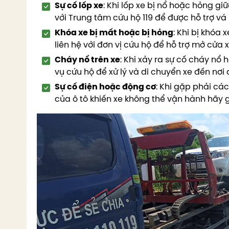
Sự cố lốp xe
: Khi lốp xe bị nổ hoặc hỏng gi
với Trung tâm cứu hộ 119 để được hỗ trợ vá 
Khóa xe bị mất hoặc bị hỏng
: Khi bị khóa
liên hệ với đơn vị cứu hộ để hỗ trợ mở cửa 
Cháy nổ trên xe
: Khi xảy ra sự cố cháy nổ
vụ cứu hộ để xử lý và di chuyển xe đến nơi 
Sự cố điện hoặc động cơ
: Khi gặp phải cá
của ô tô khiến xe không thể vận hành hãy g