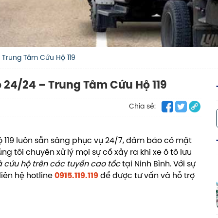
 Trung Tâm Cứu Hộ 119
 24/24 – Trung Tâm Cứu Hộ 119
Chia sẻ:
 119 luôn sẵn sàng phục vụ 24/7, đảm bảo có mặt
g tôi chuyên xử lý mọi sự cố xảy ra khi xe ô tô lưu
à cứu hộ trên các tuyến cao tốc
tại Ninh Bình. Với sự
iên hệ hotline
0915.119.119
để được tư vấn và hỗ trợ