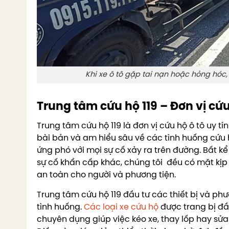
Khi xe ô tô gặp tai nạn hoặc hỏng hóc,
Trung tâm cứu hộ 119 – Đơn vị cứu
Trung tâm cứu hộ 119 là đơn vị cứu hộ ô tô uy tí
bài bản và am hiểu sâu về các tình huống cứu 
ứng phó với mọi sự cố xảy ra trên đường. Bất k
sự cố khẩn cấp khác, chúng tôi đều có mặt kịp 
an toàn cho người và phương tiện.
Trung tâm cứu hộ 119 đầu tư các thiết bị và phư
tình huống.
Các loại xe cứu hộ
được trang bị đầ
chuyên dụng giúp việc kéo xe, thay lốp hay sử