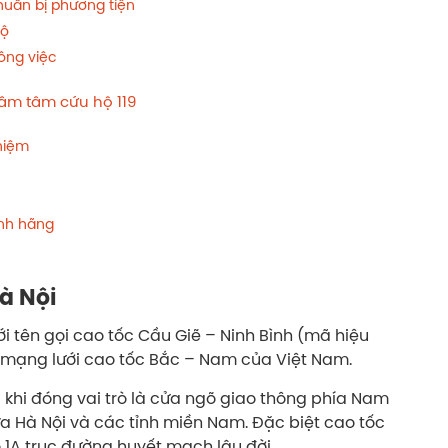
huẩn bị phương tiện
hộ
ông việc
tâm tâm cứu hộ 119
ghiệm
ính hãng
à Nội
ới tên gọi cao tốc Cầu Giẽ – Ninh Bình (mã hiệu
 mạng lưới cao tốc Bắc – Nam của Việt Nam.
g khi đóng vai trò là cửa ngõ giao thông phía Nam
ữa Hà Nội và các tỉnh miền Nam. Đặc biệt cao tốc
 1A trục đường huyết mạch lâu đời.