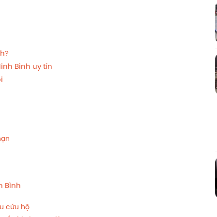
nh?
inh Bình uy tín
i
nạn
h Bình
ầu cứu hộ