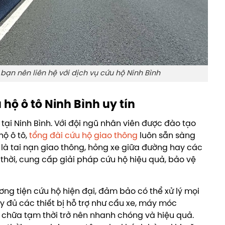
 bạn nên liên hệ với dịch vụ cứu hộ Ninh Bình
 hộ ô tô Ninh Bình uy tín
n tại Ninh Bình. Với đội ngũ nhân viên được đào tạo
hộ ô tô,
tổng đài cứu hộ giao thông
luôn sẵn sàng
ể là tai nạn giao thông, hỏng xe giữa đường hay các
thời, cung cấp giải pháp cứu hộ hiệu quả, bảo vệ
ơng tiện cứu hộ hiện đại, đảm bảo có thể xử lý mọi
y đủ các thiết bị hỗ trợ như cẩu xe, máy móc
a chữa tạm thời trở nên nhanh chóng và hiệu quả.