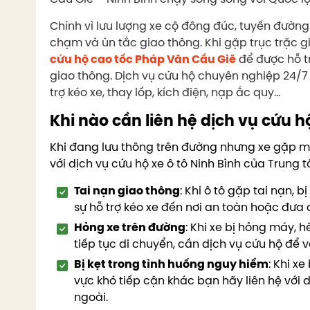
Chính vì lưu lượng xe cộ đông đúc, tuyến đường
chạm và ùn tắc giao thông. Khi gặp trục trặc g
cứu hộ cao tốc Pháp Vân Cầu Giẽ
để được hỗ tr
giao thông. Dịch vụ cứu hộ chuyên nghiệp 24/7 
trợ kéo xe, thay lốp, kích điện, nạp ắc quy…
Khi nào cần liên hệ dịch vụ cứu h
Khi đang lưu thông trên đường nhưng xe gặp mộ
với dịch vụ cứu hộ xe ô tô Ninh Bình của Trung t
Tai nạn giao thông
: Khi ô tô gặp tai nạn, 
sự hỗ trợ kéo xe đến nơi an toàn hoặc đưa 
Hỏng xe trên đường
: Khi xe bị hỏng máy, 
tiếp tục di chuyển, cần dịch vụ cứu hộ để
Bị kẹt trong tình huống nguy hiểm
: Khi x
vực khó tiếp cận khác bạn hãy liên hệ với d
ngoài.