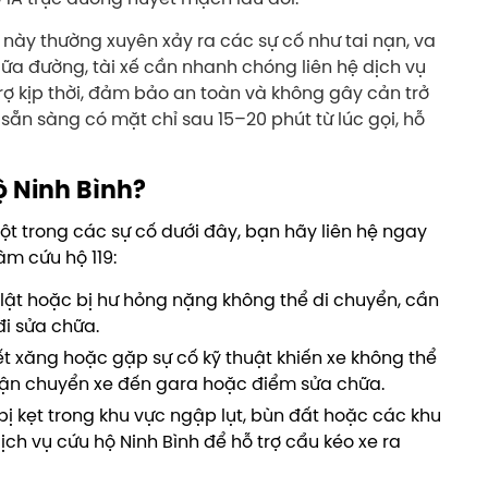
 này thường xuyên xảy ra các sự cố như tai nạn, va
iữa đường, tài xế cần nhanh chóng liên hệ dịch vụ
ợ kịp thời, đảm bảo an toàn và không gây cản trở
sẵn sàng có mặt chỉ sau 15–20 phút từ lúc gọi, hỗ
ộ Ninh Bình?
t trong các sự cố dưới đây, bạn hãy liên hệ ngay
âm cứu hộ 119:
bị lật hoặc bị hư hỏng nặng không thể di chuyển, cần
đi sửa chữa.
hết xăng hoặc gặp sự cố kỹ thuật khiến xe không thể
 vận chuyển xe đến gara hoặc điểm sửa chữa.
e bị kẹt trong khu vực ngập lụt, bùn đất hoặc các khu
ịch vụ cứu hộ Ninh Bình để hỗ trợ cẩu kéo xe ra