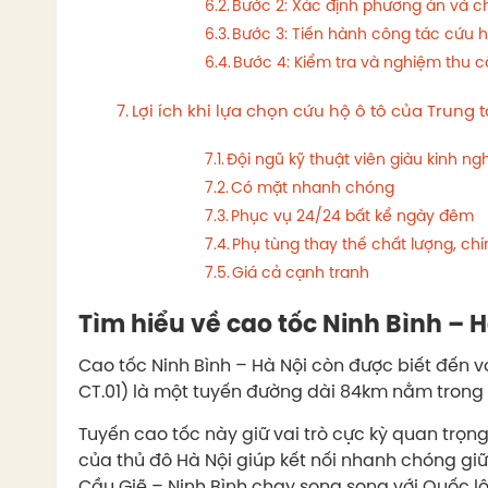
Bước 2: Xác định phương án và c
Bước 3: Tiến hành công tác cứu 
Bước 4: Kiểm tra và nghiệm thu c
Lợi ích khi lựa chọn cứu hộ ô tô của Trung 
Đội ngũ kỹ thuật viên giàu kinh n
Có mặt nhanh chóng
Phục vụ 24/24 bất kể ngày đêm
Phụ tùng thay thế chất lượng, ch
Giá cả cạnh tranh
Tìm hiểu về cao tốc Ninh Bình – H
Cao tốc Ninh Bình – Hà Nội còn được biết đến v
CT.01) là một tuyến đường dài 84km nằm trong
Tuyến cao tốc này giữ vai trò cực kỳ quan trọn
của thủ đô Hà Nội giúp kết nối nhanh chóng gi
Cầu Giẽ – Ninh Bình chạy song song với Quốc lộ