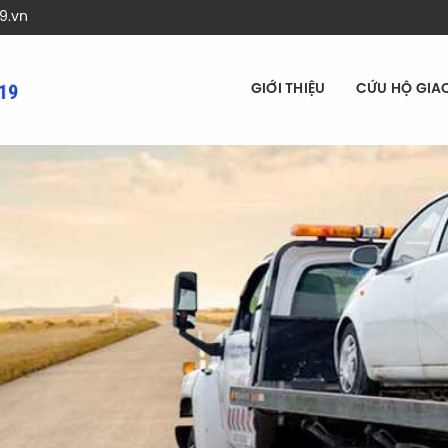
9.vn
GIỚI THIỆU
CỨU HỘ GIA