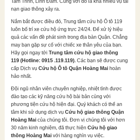
Tam Trinh, Linh Đàm. Cùng với đó là khá nhiều vụ tai
nạn giao thông xảy ra.
Nắm bắt được điều đó, Trung tâm cứu hộ Ô tô 119
luôn bố trí xe cứu hộ ứng trực 24/24. Để xử lý hiệu
quả các vấn đề phát sinh trong địa bàn Quận. Chẳng
may bạn gặp sự cố với chiếc xe thân yêu của bạn.
Hãy gọi ngay tới
Trung tâm cứu hộ giao thông
119 (Hotline: 0915 .119.119).
Các bạn sẽ được cung
cấp Dịch vụ
Cứu hộ Ô tô Quận Hoàng Mai
hoàn
hảo nhất.
Đội ngũ nhân viên chuyên nghiệp, nhiệt tình được
đào tạo các kỹ năng cứu hộ bài bản cùng với
phương tiện cứu hộ hiện đại. Quý khách có thể an
tâm khi sử dụng dịch vụ
Cứu hộ giao thông Quận
Hoàng Mai
của chúng tôi. Đơn vị chúng tôi với hơn
30 năm kinh nghiệm, đã thực hiện
Cứu hộ giao
thông Hoàng Mai
với hàng nghìn vụ việc.