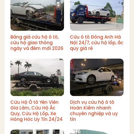
Bảng giá cứu hộ ô tô,
Cứu ô tô Đông Anh Hà
cứu hộ giao thông
Nội 24/7, cứu hộ lốp, ắc
ngày và đêm mới 2026
quy giá rẻ
Cứu Hộ Ô tô Yên Viên
Dịch vụ cứu hộ ô tô
Gia Lâm, Cứu Hộ Ắc
Hoàn Kiếm nhanh
Quy, Cứu Hộ Lốp, Xe
chuyên nghiệp và uy
Hỏng Hóc Uy Tín 24/24
tín