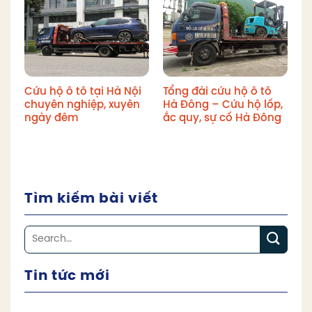
Cứu hộ ô tô tại Hà Nội
Tổng đài cứu hộ ô tô
chuyên nghiệp, xuyên
Hà Đông – Cứu hộ lốp,
ngày đêm
ắc quy, sự cố Hà Đông
Tìm kiếm bài viết
Tin tức mới