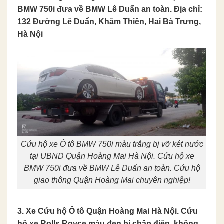
BMW 750i đưa về BMW Lê Duẩn an toàn. Địa chỉ:
132 Đường Lê Duẩn, Khâm Thiên, Hai Bà Trưng,
Hà Nội
Cứu hộ xe Ô tô BMW 750i màu trắng bị vỡ két nước
tại UBND Quận Hoàng Mai Hà Nội. Cứu hộ xe
BMW 750i đưa về BMW Lê Duẩn an toàn. Cứu hộ
giao thông Quận Hoàng Mai chuyên nghiệp!
3. Xe Cứu hộ Ô tô Quận Hoàng Mai Hà Nội. Cứu
hộ xe Rolls Royce màu đen bị chập điện, không