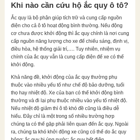
Khi nào cần cứu hộ ắc quy ô tô?
Ắc quy là bộ phận giúp tích trữ và cung cấp nguồn
điện cho cả ô tô hoạt động bình thường. Nếu động
cơ chưa được khởi động thì ắc quy chính là nơi cung
cấp nguồn năng lượng cho xe để chiếu sáng, định vị,
điều hòa, hệ thống giải trí,…. Tuy nhiên, nhiệm vụ
chính của ắc quy vẫn là cung cấp điện để xe có thể
khởi động.
Khả năng đề, khởi động của ắc quy thường phụ
thuộc vào nhiều yếu tố như chế độ bảo dưỡng, tuổi
thọ hay nhiệt độ. Xe của bạn có thể khởi động bình
thường và đi lại phụ thuộc nhiều vào yếu tố nhiệt độ.
Nếu nhiệt độ giảm thì ô tô khó đề cũng là điều dễ
hiểu. Đây chỉ là một trong số nhiều trường hợp
chúng ta có thể gặp phải liên quan đến ắc quy. Ngoài
ra, chúng ta khó khởi động xe cũng có thể do ắc quy
hỏng; ắc quy bị úng nước; ắc quy hết điện,….