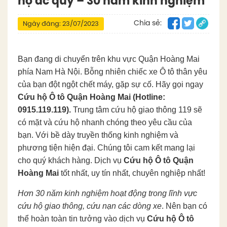
hộ ắc quy – 30 năm kinh nghiệm
Chia sẻ:
Ngày đăng: 23/07/2023
Bạn đang di chuyển trên khu vực Quận Hoàng Mai
phía Nam Hà Nội. Bỗng nhiên chiếc xe Ô tô thân yêu
của bạn đột ngột chết máy, gặp sự cố. Hãy gọi ngay
Cứu hộ Ô tô Quận Hoàng Mai (Hotline:
0915.119.119).
Trung tâm cứu hộ giao thông 119 sẽ
có mặt và cứu hộ nhanh chóng theo yêu cầu của
bạn. Với bề dày truyền thống kinh nghiệm và
phương tiện hiện đại. Chúng tôi cam kết mang lại
cho quý khách hàng. Dịch vụ
Cứu hộ Ô tô Quận
Hoàng Mai
tốt nhất, uy tín nhất, chuyên nghiệp nhất!
Hơn 30 năm kinh nghiệm hoạt động trong lĩnh vực
cứu hộ giao thông, cứu nạn các dòng xe
. Nên bạn có
thể hoàn toàn tin tưởng vào dịch vụ
Cứu hộ Ô tô