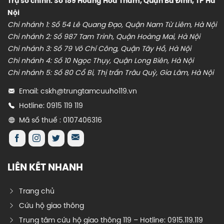
Trụ sở chính: Số 189 Hoàng Hoa Thám, Quận Ba Đình, TP Hà
Nội
Chi nhánh 1: Số 54 Lê Quang Đạo, Quận Nam Từ Liêm, Hà Nội
Chi nhánh 2: Số 987 Tam Trinh, Quận Hoàng Mai, Hà Nội
Chi nhánh 3: Số 79 Võ Chí Công, Quận Tây Hồ, Hà Nội
Chi nhánh 4: Số 10 Ngọc Thụy, Quận Long Biên, Hà Nội
Chi nhánh 5: Số 80 Cổ Bi, Thị trấn Trâu Quỳ, Gia Lâm, Hà Nội
Email: cskh@trungtamcuuho119.vn
Hotline: 0915 119 119
Mã số thuế : 0107406316
LIÊN KẾT NHANH
Trang chủ
Cứu hộ giao thông
Trung tâm cứu hộ giao thông 119 – Hotline: 0915.119.119